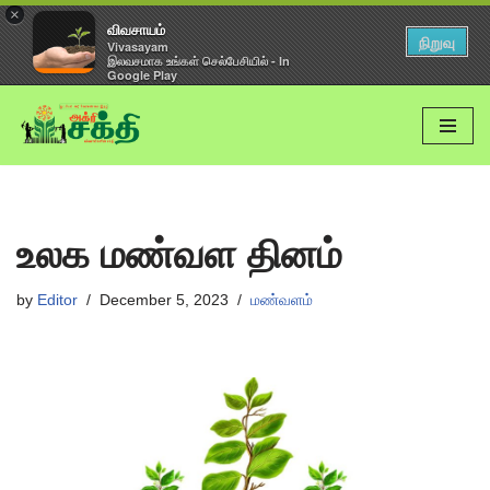
×
விவசாயம்
நிறுவு
Vivasayam
இலவசமாக உங்கள் செல்பேசியில் - In
Google Play
Skip
to
content
உலக மண்வள தினம்
by
Editor
December 5, 2023
மண்வளம்