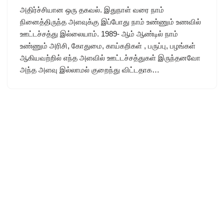
அதிர்ச்சியான ஒரு தகவல். இதுநாள் வரை நாம்
நினைத்திருந்த அளவுக்கு இப்போது நாம் உண்ணும் உணவில்
ஊட்டச்சத்து இல்லையாம். 1989- ஆம் ஆண்டில் நாம்
உண்ணும் அரிசி, கோதுமை, காய்கறிகள் , பருப்பு, பழங்கள்
ஆகியவற்றில் எந்த அளவில் ஊட்டச்சத்துகள் இருந்தனவோ
அந்த அளவு இல்லாமல் குறைந்து விட்டதாக…
Site Powered By
AgriSakthi
| Email : editor(at)agrisakthi.com
Neve
| Powered by
WordPress