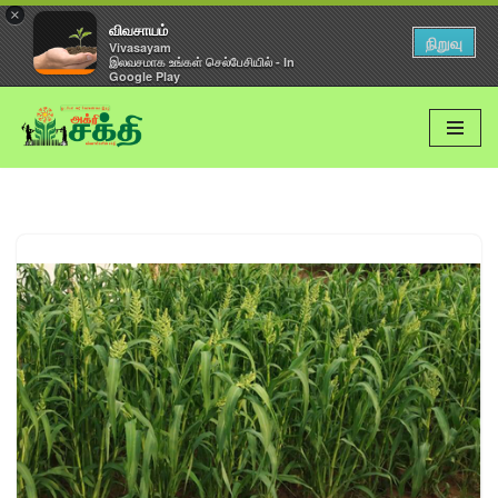
×
விவசாயம்
நிறுவு
Vivasayam
இலவசமாக உங்கள் செல்பேசியில் - In
Google Play
Skip
to
content