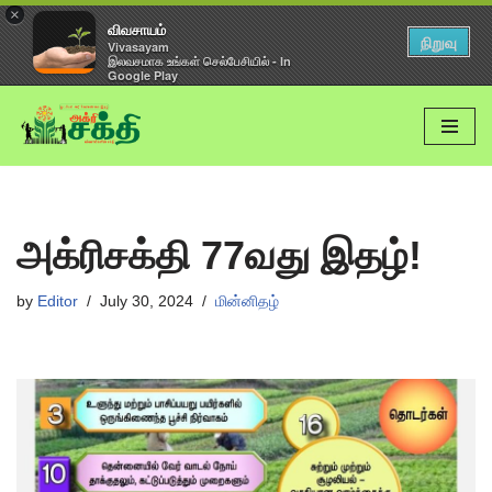
×
விவசாயம்
நிறுவு
Vivasayam
இலவசமாக உங்கள் செல்பேசியில் - In
Google Play
Skip
to
content
அக்ரிசக்தி 77வது இதழ்!
by
Editor
July 30, 2024
மின்னிதழ்