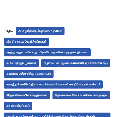
Tags:
21 ம் நூற்றாண்டில் மூலிகை அறிவியல்
இராகி சாகுபடி தொழில்நுட்பங்கள்
உளுந்து மற்றும் பாசிப்பயறு பயிர்களில் ஒருங்கிணைந்த பூச்சி நிர்வாகம்
கட்டுப்படுத்தும் முறைகள்
கரும்பில் மாவுப் பூச்சி: கண்காணிப்பும் மேலாண்மையும்
காலநிலை மாற்றத்திற்கு எதிரான போர்
குறைந்த செலவில் அதிக காசு பார்க்கலாம்! காளாண் வளர்ப்பின் மூலம் வாங்க...!
சிறுதானியங்களின் மகத்துவங்கள்
தென்னையில் வேர் வாடல் நோய் தாக்குதலும்
நம் கையில் நம் நலம்
பவானி சாகர் வேளாண்மை ஆராய்ச்சி நிலையத்திற்கு சிறந்த விதை உற்பத்தி