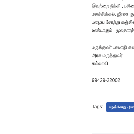
இவற்றை நீக்கி , பசிய
மலச்சிக்கல், ஜீரண க
பழைய சோற்று கஞ்சிய
உண்டாகும் , மூலதாரத்த
மருத்துவர்
பாலாஜி
க
அரசு மருத்துவர்
கல்லாவி
99429-22002
Tags:
பழஞ் சோறு - (