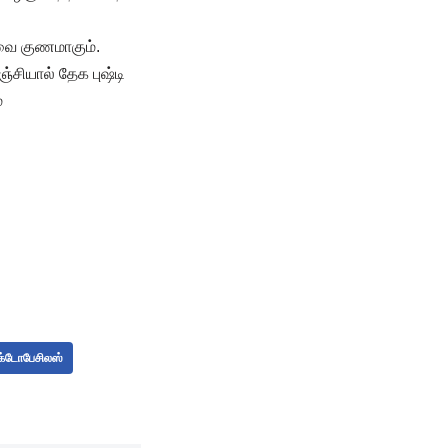
றவை குணமாகும்.
சியால் தேக புஷ்டி
்
லாக்டோபேசிலஸ்