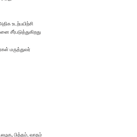
அதிக உடற்பயிற்சி
னை சீர்படுத்துகிறது
்கள் மருத்துவர்
லழகு, பித்தம், வாதம்