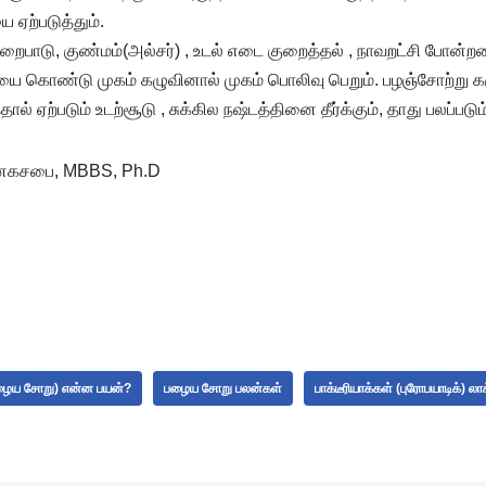
ை ஏற்படுத்தும்.
ுறைபாடு, குண்மம்(அல்சர்) , உடல் எடை குறைத்தல் , நாவறட்சி போன்
ை கொண்டு முகம் கழுவினால் முகம் பொலிவு பெறும். பழஞ்சோற்று கஞ்
ால் ஏற்படும் உடற்சூடு , சுக்கில நஷ்டத்தினை தீர்க்கும், தாது பலப்படும
னகசபை
, MBBS, Ph.D
பழைய சோறு) என்ன பயன்?
பழைய சோறு பலன்கள்
பாக்டீரியாக்கள் (புரோபயாடிக்) 