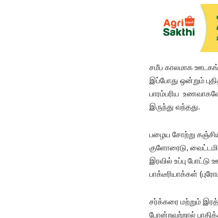
சமீப காலமாக ஊடகங்
இப்போது ஒன்றும் பு
பாரம்பரிய உணவாகவே
இருந்து வந்தது.
பழைய சோற்று கஞ்சியி
குளோரைடு, வைட்டமின்
இரவில் உப்பு போட்டு
பாக்டீரியாக்கள் (பு
சர்க்கரை மற்றும் இரத
போன்றவற்றால் பாதிக்