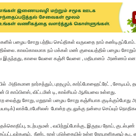
களில் பழைய சோறு பற்றிய செய்திகள் வருவதை நாம் கண்டிருப்போம
திதில்லை. காலம்காலமாக நம் மக்கள் மண் குவையத்தில் பழைய சோறும்
 இருந்தது, காலை வேளை கஞ்சி வேளை , மதியானம் அண்ணம் என தமி
ல் அதிகமான நார்சத்தும், புரதமும், கார்ப்போஹைட்ரேட் , சோடியம், த
 பி காம்பிளஸ், விட்டமின் டி, கால்சியம் ஆகியவை உள்ளது.
 ஊற வைத்து சோறு, மறுநாள் பழைய சோறு கஞ்சியாக குடிக்கும்போது அ
ரோபயாடிக்) லாக்டோபேசிலஸ் போன்ற குடலுக்கு நன்மை செய்யும் நொதி
்தக்கொதிப்பு, உடற்பருமன் , வயிற்றுப்போக்கு, இருதய நோய், குடல்புண்
கப்பட்டவர்களும், நீண்ட நாள் படுக்கையில் உள்ள நோயாளிகளும் கூட