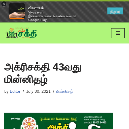
×
விவசாயம்
நிறுவு
Vivasayam
இலவசமாக உங்கள் செல்பேசியில் - In
Google Play
Skip
to
content
அக்ரிசக்தி 43வது
மின்னிதழ்
by
Editor
July 30, 2021
மின்னிதழ்