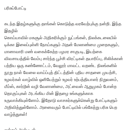
பரிசுப்போட்டி
கடந்த இதழ்களுக்கு தாங்கள் கொடுத்த வரவேற்புக்கு நன்றி. இந்த
இதழில்
கொய்யாவில் மகசூல் அதிகரிக்கும் நுட்பங்கள், நிலக்கடலையில்
டிக்கா இலைப்புள்ளி நோய்களும் அதன் மேலாண்மை முறைகளும்,
மானாவாரி மண் வகைக்கேற்ற பழமர சாகுபடி, இயற்கை
விவசாயத்தில் வேம்பு சார்ந்த பூச்சி விரட்டிகள் தயாரிப்பு, சிலிக்கான்
பற்றிய ஒரு கண்ணோட்டம், வேலூர் மாவட்ட வறண்ட நிலங்களில்
நூறு நாள் வேலை வாய்ப்புத் திட்டத்தின் புதிய சாதனை முயற்சி,
உழவர்கள் வாழ்வில் ஒளியேற்றும் உழவர் உற்பத்தியாளர் நிறுவனம்,
மீம்ஸ், கார்டூன் வழி வேளாண்மை, அட்வைஸ் ஆறுமுகம் போன்ற
தொகுப்புகள் அடங்கிய மின் இதழை உங்களுக்காக
உருவாக்கியுள்ளோம். இதோடு வாசகர்களுக்கென்று போட்டிகளும்
அறிவித்துள்ளோம். அனைவரும் போட்டியில் பங்கேற்று பரிசு பெற
வாழ்த்துகள்!
என்றும் அன்புடன்