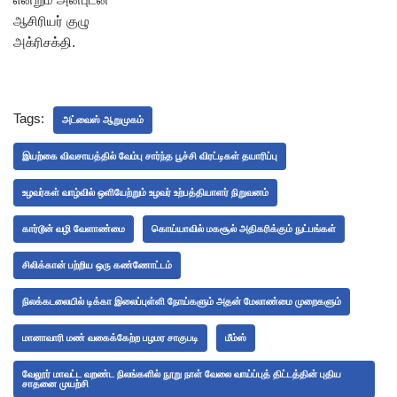
ஆசிரியர் குழு
அக்ரிசக்தி.
Tags:
அட்வைஸ் ஆறுமுகம்
இயற்கை விவசாயத்தில் வேம்பு சார்ந்த பூச்சி விரட்டிகள் தயாரிப்பு
உழவர்கள் வாழ்வில் ஒளியேற்றும் உழவர் உற்பத்தியாளர் நிறுவனம்
கார்டூன் வழி வேளாண்மை
கொய்யாவில் மகசூல் அதிகரிக்கும் நுட்பங்கள்
சிலிக்கான் பற்றிய ஒரு கண்ணோட்டம்
நிலக்கடலையில் டிக்கா இலைப்புள்ளி நோய்களும் அதன் மேலாண்மை முறைகளும்
மானாவாரி மண் வகைக்கேற்ற பழமர சாகுபடி
மீம்ஸ்
வேலூர் மாவட்ட வறண்ட நிலங்களில் நூறு நாள் வேலை வாய்ப்புத் திட்டத்தின் புதிய
சாதனை முயற்சி