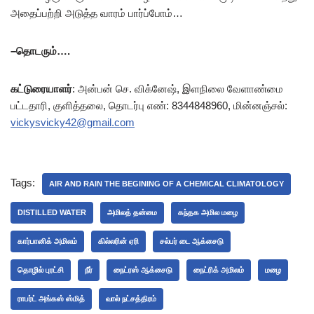
அதைப்பற்றி அடுத்த வாரம் பார்ப்போம்…
–
தொடரும்
….
கட்டுரையாளர்
: அன்பன் செ. விக்னேஷ், இளநிலை வேளாண்மை
பட்டதாரி, குளித்தலை, தொடர்பு எண்: 8344848960, மின்னஞ்சல்:
vickysvicky42@gmail.com
Tags:
AIR AND RAIN THE BEGINING OF A CHEMICAL CLIMATOLOGY
DISTILLED WATER
அமிலத் தன்மை
கந்தக அமில மழை
கார்பானிக் அமிலம்
கில்லரின் ஏரி
சல்பர் டை ஆக்சைடு
தொழில் புரட்சி
நீர்
நைட்ரஸ் ஆக்சைடு
நைட்ரிக் அமிலம்
மழை
ராபர்ட் அங்கஸ் ஸ்மித்
வால் நட்சத்திரம்