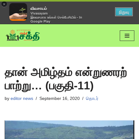
×
விவசாயம்
நிறுவு
Vivasayam
இலவசமாக உங்கள் செல்பேசியில் - In
Google Play
Skip
to
content
தான் அமிழ்தம் என்றுணரற்
பாற்று… (பகுதி-11)
by
editor news
September 16, 2020
தொடர்