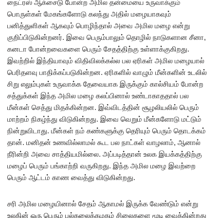
நைட்ரஸ் ஆக்சைடு போன்ற அமில தன்மையை உருவாக்கும்
பொருள்கள் மேகங்களோடு கலந்து அதில் மழையாகவும்
பனித்துளிகள் ஆகவும் பொழிந்தால் அவை அமில மழை என்று
குறிப்பிடுகின்றனர். இவை பெரும்பாலும் தொழில் நாடுகளான சீனா,
கனடா போன்றவைகளை பெரும் சேதத்திற்கு உள்ளாக்குகிறது.
இவற்றில் இந்தியாவும் விதிவிலக்கல்ல பல ஏரிகள் அமில மழையால்
பெரிதளவு பாதிக்கப்படுகின்றன. ஏரிகளில் வாழும் மீன்களின் உடலில்
சிறு எலும்புகள் உருவாக்க தேவையாக இருக்கும் கால்சியம் போன்ற
சத்துக்கள் இந்த அமில மழை கலப்பினால் உண்டாகாததால் பல
மீன்கள் செத்து மிதக்கின்றன. இவ்விடத்தின் சூழலியலில் பெரும்
மாற்றம் நிகழ்ந்து விடுகின்றது. இவை வெறும் மீன்களோடு மட்டும்
நின்றுவிடாது. மீன்கள் நம் கண்களுக்கு தெரியும் பெரும் தொடக்கம்
தான். மனிதன் உணவில்லாமல் கூட பல நாட்கள் வாழலாம், ஆனால்
நீரின்றி அவை சாத்தியமில்லை. அப்படித்தான் உலக இயக்கத்திற்கு
மழைப் பெரும் பங்காற்றி வருகிறது. இந்த அமில மழை இவற்றை
பெரும் ஆட்டம் காண வைத்து விடுகின்றது.
சரி அமில மழையினால் சேதம் ஆகாமல் இருக்க வேண்டும் என்று
உலகின் ஒரு பெரும் பல்கலைக்கழகம் சிலைகளை மூடி வைக்கின்றது