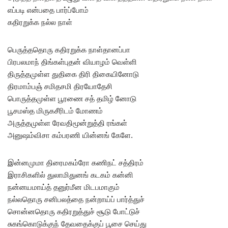
எப்படி என்பதை பார்ப்போம்
கதிரறுக்க நல்ல நாள்
பெருத்ததொரு கதிரறுக்க நாள்தானப்பா
பிரபலமாந் திங்கள்புதன் வியாழம் வெள்ளி
திருத்தமுள்ள துதிகை திரி திகையினோடு
திரமாம்பஞ் சமிதசமி திரயோதேசி
பொருத்தமுள்ள பூரணை சத் தமிழ் னோடு
பூசமஸ்த மிருகசீரிடம் மோணம்
அருத்தமுள்ள ரேவதிமூன்றுத்தி ரங்கள்
அனுஷம்விசா கம்பரணி யின்னங் கேளே.
இன்னமுமா திரைமகம்ரோ கணிநட் சத்திரம்
இராசிகளில் துலாமிதுனங் கடகம் கன்னி
நன்னயமாய்த் தனுர்மீன மிடபமாகும்
நல்லதொரு சனிபலத்தை நன்றாய்ப் பார்த்துச்
சொன்னதொரு கதிரறுத்துச் சூடு போட்டுச்
சுகங்கொடுக்குந் தேவதைக்குப் பூசை செய்து