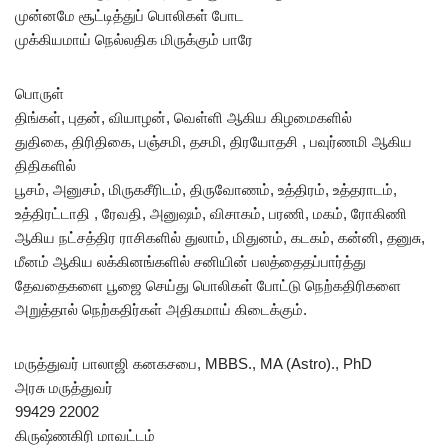
முன்னமே சூட்டித்துப் பொலிகள் போட
முக்கியமாய் நெல்லதிக மிருக்கும் பாரே
பொருள்
திங்கள், புதன், வியாழன், வெள்ளி ஆகிய கிழமைகளில்
துதிகை, திரிதிகை, பஞ்சமி, தசமி, திரயோதசி , பவுர்ணமி ஆகிய
திதிகளில்
பூசம், அனுசம், மிருகசீரிடம், திருவோணம், உத்திரம், உத்தராடம்,
உத்திரட்டாதி , ரேவதி, அனுஷம், விசாகம், பரணி, மகம், ரோகிணி
ஆகிய நட்சத்திர ராசிகளில் துலாம், மிதுனம், கடகம், கன்னி, தனுசு,
மீனம் ஆகிய லக்கினங்களில் சனியின் பலத்தைதப்பார்த்து
தேவதைகளை பூஜை செய்து பொலிகள் போட்டு நெற்கதிரிகளை
அறுத்தால் நெற்கதிர்கள் அதிகமாய் கிடைக்கும்.
மருத்துவர் பாலாஜி கனகசபை, MBBS., MA (Astro)., PhD
அரசு மருத்துவர்
99429 22002
கிருஷ்ணகிரி மாவட்டம்