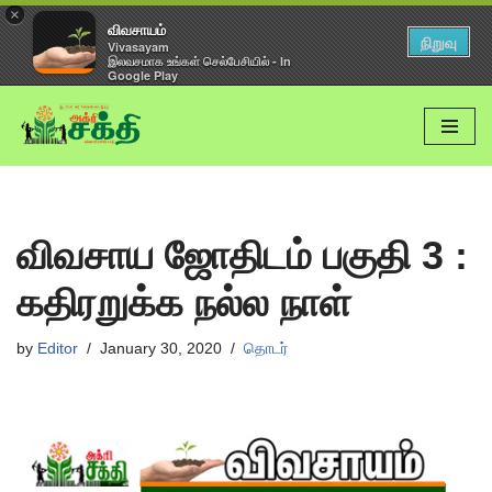
×
விவசாயம்
நிறுவு
Vivasayam
இலவசமாக உங்கள் செல்பேசியில் - In
Google Play
Skip
to
content
விவசாய ஜோதிடம் பகுதி 3 :
கதிரறுக்க நல்ல நாள்
by
Editor
January 30, 2020
தொடர்