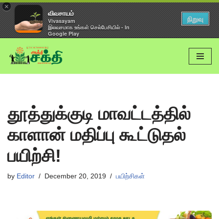
×
விவசாயம்
நிறுவு
Vivasayam
இலவசமாக உங்கள் செல்பேசியில் - In
Google Play
Skip
to
content
தூத்துக்குடி மாவட்டத்தில்
காளான் மதிப்பு கூட்டுதல்
பயிற்சி!
by
Editor
December 20, 2019
பயிற்சிகள்