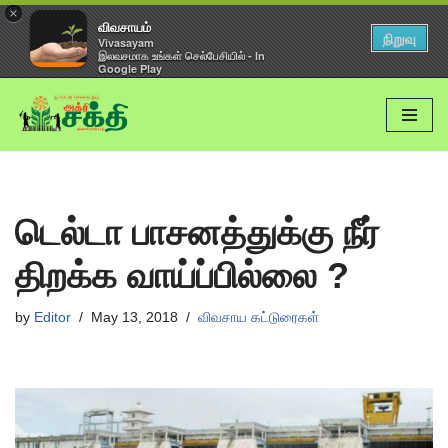
×
விவசாயம்
நிறுவு
Vivasayam
இலவசமாக உங்கள் செல்பேசியில் - In
Google Play
Skip
to
content
டெல்டா பாசனத்துக்கு நீர்
திறக்க வாய்ப்பில்லை ?
by
Editor
May 13, 2018
விவசாய கட்டுரைகள்