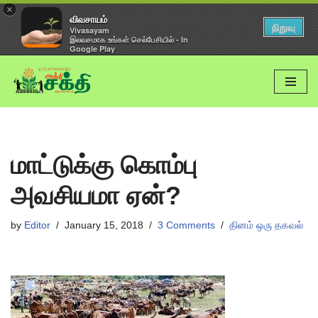
×
விவசாயம்
நிறுவு
Vivasayam
இலவசமாக உங்கள் செல்பேசியில் - In
Google Play
Skip
to
content
மாட்டுக்கு கொம்பு
அவசியமா ஏன்?
by
Editor
January 15, 2018
3 Comments
தினம் ஒரு தகவல்