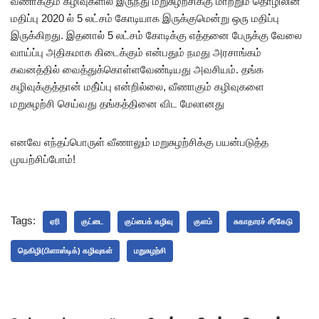
வீணாக்கும் கழிவுகளில் இருந்து மறுசுழற்சிக்கு மாற்றும் தொழிலின்
மதிப்பு 2020 ல் 5 லட்சம் கோடியாக இருக்குமென்று ஒரு மதிப்பு
இருக்கிறது. இதனால் 5 லட்சம் கோடிக்கு எத்தனை பேருக்கு வேலை
வாய்ப்பு அதிகமாக கிடைக்கும் என்பதும் நமது அரசாங்கம்
கவனத்தில் வைத்துக்கொள்ளவேண்டியது அவசியம். தங்க
கழிவுக்குத்தான் மதி்ப்பு என்றில்லை, வீணாகும் கழிவுகளை
மறுசுழற்சி செய்வது தங்கத்தினை விட மேலானது
எனவே எந்தப்பொருள் வீணாலும் மறுசுழற்சிக்கு பயன்படுத்த
முயற்சிப்போம்!
Tags:
ஏரி
குட்டை
குப்பைக் கழிவு
குளம்
சுகாதாரச் சீர்கேடு
நெகிழி(பிளாஸ்டிக்) கழிவுகள்
மறுசுழற்சி