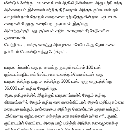
மீண்டும் சேர்ந்து மாமலை போல் ஆகிவிடுகின்றன. அது பற்றி எந்த
அக்கறையும் இல்லாமல் சுற்றித் திரிவதால் அந்தக் குப்பைகள் நம்
வாழ்வில் நாள் தோறும் கறைகளை ஏற்படுத்துகின்றன. குப்பைக்
கறைகளிலிருந்து கரையேற முடியாமல் இருப்பது
அச்சத்துக்குரியது. குப்பைக் கழிவு சுகாதாரச் சீர்கேடுகளின்
தலைவாசல்.
வெற்றிலை, பாக்கு வைத்து அழைக்காமலேயே அது நோய்களை
நம்மிடம் கொண்டு வந்து சேர்க்கும்.
மாநகரங்களில் ஒரு நாளைக்கு குறைந்தபட்சம் 100 டன்
குப்பைக்கழிவுகள் சேர்வதாக வைத்துக்கொண்டால் ஒரு
மாநகரத்திற்கு ஒரு மாதத்திற்கு 3000 டன், ஒரு வருடத்திற்கு
36,000 டன் கழிவு சேருகிறது.
ஆக, தமிழகத்தில் இருக்கும் மாநகரங்களில் சேரும் கழிவு,
கிராமங்களில் சேரும் கழிவு என கணக்கிட்டால் அதன் மதிப்பு நம்மை
உறையவைக்கும். உண்மையை அறிந்து கொண்டால் பதறவைக்கும்.
இவ்வளவு கழிவுகளை அந்தந்த மாநகரங்களில் உள்ள ஏரி, குளம்,
குட்டையில் கொட்டை அதை பாழ் படுத்தி அடுத்த தலைமுறைக்கு
எடுத்த செல்ல இயலாத அளவு நம் இயற்கை வளங்களை