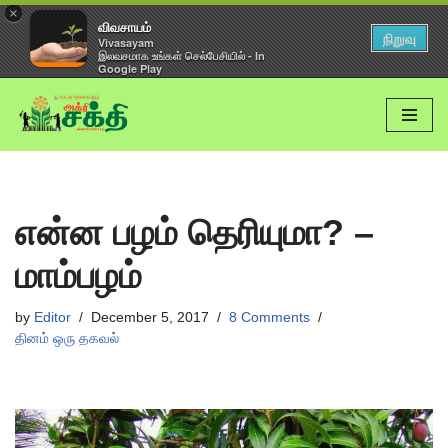
×
விவசாயம்
நிறுவு
Vivasayam
இலவசமாக உங்கள் செல்பேசியில் - In
Google Play
Skip
to
content
என்ன பழம் தெரியுமா? –
மாம்பழம்
by
Editor
December 5, 2017
8 Comments
தினம் ஒரு தகவல்