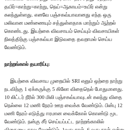
தயிர்
=
காற்று
=
காற்று
,
நெய்
=
ஆகாயம்
=
உயிர் என்று
கலந்துள்ளது
.
எனவே பஞ்சகவ்யாவானது எந்த ஒரு
மலிவான மண்ணையும் சத்துள்ளதாக மாற்றும் ஆற்றல்
கொண்டது
.
இயற்கை விவசாயம் செய்யும் விவசாயிகள்
நிலத்திற்கு பஞ்சகவ்யா இடுவதை தவறாமல் செய்ய
வேண்டும்
.
நாற்றங்கால் தயாரிப்பு
:
இயற்கை விவசாய முறையில்
SRI
எனும் ஒற்றை நாற்று
நடவிற்கு
1
ஏக்கருக்கு
5
கிலோ விதைநெல் போதுமானது
.
10
லிட்டர் நீரில்
300
மிலி பஞ்சகவ்யாவுடன் கலந்து விதை
நெல்லை
12
மணி நேரம் ஊற வைக்க வேண்டும்
.
பின்பு
12
மணி நேரம் எடுத்து ஈரமான வைக்கோல் கொண்டு மூட
வேண்டும்
.
நன்கு சீர் செய்யப்பட்ட நாற்றங்காலில்
விதையை தூவ வேண்டும்
. 1
வது நாள்
, 6
வது நாள் என்று