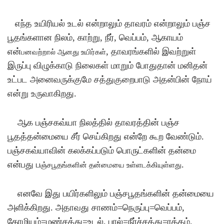
எந்த உயிரியல் உடல் என்றாலும் தாவரம் என்றாலும் பஞ்ச
பூதங்களான நிலம்
,
காற்று
,
நீர்
,
வெப்பம்
,
ஆகாயம்
என்
,
தாவரங்களில் இவற்றுள்
பனவற்றால் ஆனது உயிர்கள்
இருப்பு விழுக்காடு நிலைகள் மாறும் போதுதான் மனிதன்
உட்பட அனைவருக்குமே சத்துகுறைபாடு அதன்பின் நோய்
என்று உருவாகிறது
.
ஆக பஞ்சகவ்யா நிலத்தில் தாவரத்தின் பஞ்ச
பூதத்தன்மையை சீர் செய்கிறது என்றே கூற வேண்டும்
.
பஞ்சகவ்யாவின் கலக்கப்படும் பொருட்களின் தன்மை
என்பது ப
.
ஞ்சபூதங்களின் தன்மையை உள்ளடக்கியுள்ளது
எனவே இது பயிர்களிலும் பஞ்சபூதங்களின் தன்மையை
அளிக்கிறது
.
அதாவது சாணம்
=
நெருப்பு
=
வெப்பம்
,
கோமியம்
=
மண்சத்து
=
உடல்
,
பால்
=
நீர்ச்சத்து
=
ரத்தம்
,