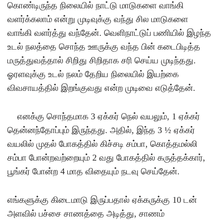
கொண்டிருந்த நிலையில் நாட்டு மாடுகளை வாங்கி
வளர்க்கலாம் என்று முடிவுக்கு வந்து சில மாடுகளை
வாங்கி வளர்த்து வந்தேன்
.
வெளிநாட்டுப் பணியில் இழந்த
உடல் நலத்தை சொந்த ஊருக்கு வந்த பின் கடைபிடித்த
மருத்துவத்தால் சிறிது சிறிதாக சரி செய்ய முடிந்தது
.
ஓரளவுக்கு உடல் நலம் தேறிய நிலையில் இயற்கை
விவசாயத்தில் இறங்குவது என்ற முடிவை எடுத்தேன்
.
எனக்கு சொந்தமாக
3
ஏக்கர் நெல் வயலும்
, 1
ஏக்கர்
தென்னந்தோப்பும் இருந்தது
.
அதில்
,
இந்த
3 ½
ஏக்கர்
வயலில் முதல் போகத்தில் கிச்சடி சம்பா
,
கொத்தமல்லி
சம்பா போன்றவற்றையும்
2
வது போகத்தில் கருத்தக்கார்
,
பூங்கர் போன்ற
4
மாத விதையும் நடவு செய்தேன்
.
எங்களுக்கு கிடைமாடு இருப்பதால் ஏக்கருக்கு
10
டன்
அளவில் பச்சை சாணத்தை அடித்து
,
சாணம்