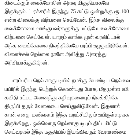
கிடைக்கும் வைக்கோலின் அளவு மிகுதியாகவே
இருக்கும்
. 1
ஏக்கரில் இருந்து
75
கட்டு ஒன்றுக்கு ரூ
.100
என்ற விலைக்கு விற்பனை செய்வேன்
.
இந்த விலைக்கு
வைக்கோலை வாங்குபவர்களுக்கு மட்டுமே வைக்கோலை
விற்பனை செய்வேன்
.
யாரும் வாங்க முன் வரவிட்டால்
அந்த வைக்கோலை நிலத்திலேயே பரப்பி உழுதுவிடுவேன்
.
விளைச்சல் நெல்லை நானே அவித்து அரைத்து
அரிசியாக்குகிறேன்
.
பாரம்பரிய நெல் சாகுபடியில் நமக்கு வேண்டிய நெல்லை
பயிரில் இருந்து பெற்றுக் கொண்டது போக
,
மீதமுள்ள உமி
தவிடு உட்பட அனைத்து கழிவுகளையும் நிலத்திற்கே
திருப்பி தரும் வேலையை செய்துவிடுவேன்
.
இதனால்
தான் எனது மண்வளம் இந்த வறட்சியிலும் உயிருள்ளதாக
இருக்கிறது
.
ஒவ்வொரு நெல்சாகுபடியும் திட்டமிட்டு
செய்வதால் இந்த பகுதியில் இயங்கிவரும் வேளாண்மை