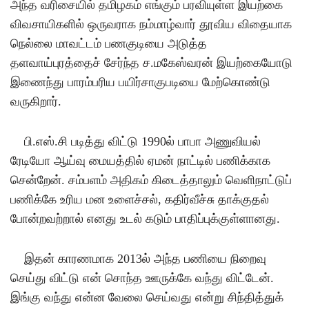
அந்த வரிசையில் தமிழகம் எங்கும் பரவியுள்ள இயற்கை
விவசாயிகளில் ஒருவராக நம்மாழ்வார் தூவிய விதையாக
நெல்லை மாவட்டம் பணகுடியை அடுத்த
தளவாய்புரத்தைச் சேர்ந்த ச
.
மகேஸ்வரன் இயற்கையோடு
இணைந்து பாரம்பரிய பயிர்சாகுபடியை மேற்கொண்டு
வருகிறார்
.
பி
.
எஸ்
.
சி படித்து விட்டு
1990
ல் பாபா அணுவியல்
ரேடியோ ஆய்வு மையத்தில் ஏமன் நாட்டில் பணிக்காக
சென்றேன்
.
சம்பளம் அதிகம் கிடைத்தாலும் வெளிநாட்டுப்
பணிக்கே உரிய மன உளைச்சல்
,
கதிர்வீச்சு தாக்குதல்
போன்றவற்றால் எனது உடல் கடும் பாதிப்புக்குள்ளானது
.
இதன் காரணமாக
2013
ல் அந்த பணியை நிறைவு
செய்து விட்டு என் சொந்த ஊருக்கே வந்து விட்டேன்
.
இங்கு வந்து என்ன வேலை செய்வது என்று சிந்தித்துக்