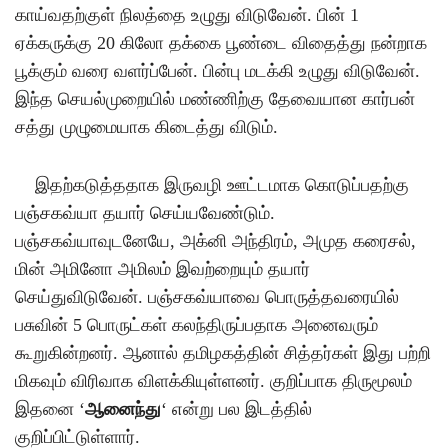
காய்வதற்குள் நிலத்தை உழுது விடுவேன்
.
பின்
1
ஏக்கருக்கு
20
கிலோ தக்கை பூண்டை விதைத்து நன்றாக
பூக்கும் வரை வளர்ப்பேன்
.
பின்பு மடக்கி உழுது விடுவேன்
.
இந்த செயல்முறையில் மண்ணிற்கு தேவையான கார்பன்
சத்து முழுமையாக கிடைத்து விடும்
.
இதற்கடுத்ததாக இருவழி ஊட்டமாக கொடுப்பதற்கு
ப
ஞ்சகவ்யா தயார் செய்யவேண்டும்
.
பஞ்சகவ்யாவுடனேயே
,
அக்னி அந்திரம்
,
அமுத கரைசல்
,
மின் அமினோ அமிலம் இவற்றையும் தயார்
செய்துவிடுவேன்
.
பஞ்சகவ்யாவை பொருத்தவரையில்
பசுவின்
5
பொருட்கள் கலந்திருப்பதாக அனைவரும்
கூறுகின்றனர்
.
ஆனால் தமிழகத்தின் சித்தர்கள் இது பற்றி
மிகவும் விரிவாக விளக்கியுள்ளனர்
.
குறிப்பாக திருமூலம்
இதனை
‘
ஆனைந்து
‘
என்று பல இடத்தில்
குறிப்பிட்டுள்ளார்
.