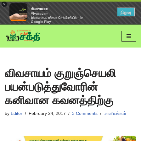
×
விவசாயம்
நிறுவு
Vivasayam
இலவசமாக உங்கள் செல்பேசியில் - In
Google Play
Skip
to
content
விவசாயம் குறுஞ்செயலி
பயன்படுத்துவோரின்
கனிவான கவனத்திற்கு
by
Editor
February 24, 2017
3 Comments
மானியங்கள்