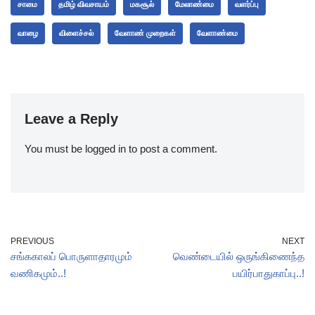
சாமை
தமிழ் விவசாயம்
மகசூல்
மேலாண்மை
வளர்ப்பு
வாழை
விளைச்சல்
வேளாண் முறைகள்
வேளாண்மை
Leave a Reply
You must be
logged in
to post a comment.
PREVIOUS
NEXT
சங்ககாலப் பொருளாதாரமும்
வெண்டையில் ஒருங்கிணைந்த
வணிகமும்..!
பயிர்பாதுகாப்பு..!