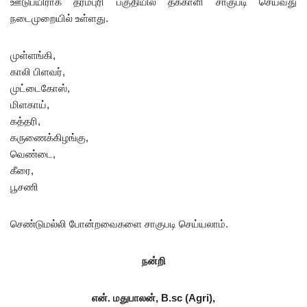
ஊடுபயிராக தர்மபுரி பகுதியில் தக்காளி சாகுபடி செய்வது
நடைமுறையில் உள்ளது.
முள்ளங்கி,
காலி பிளவர்,
முட்டைகோஸ்,
மிளகாய்,
கத்தரி,
கருணைக்கிழங்கு,
வெண்டை,
கீரை,
பூசணி
செண்டுமல்லி போன்றவைகளை சாகுபடி செய்யலாம்.
நன்றி
என்
.
மதுபாலன்
, B.sc (Agri),