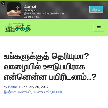
×
விவசாயம்
நிறுவு
Vivasayam
இலவசமாக உங்கள் செல்பேசியில் - In
Google Play
Skip
to
content
உங்களுக்குத் தெரியுமா?
வாழையில் ஊடுபயிராக
என்னென்ன பயிரிடலாம்..?
by
Editor
January 26, 2017
இயற்கை விவசாயம்
,
விவசாய கட்டுரைகள்