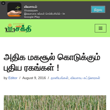
×
விவசாயம்
நிறுவு
Vivasayam
இலவசமாக உங்கள் செல்பேசியில் - In
Google Play
Skip
to
content
அதிக மகசூல் கொடுக்கும்
புதிய ரகங்கள் !
by
Editor
August 9, 2016
தானியங்கள்
,
விவசாய கட்டுரைகள்