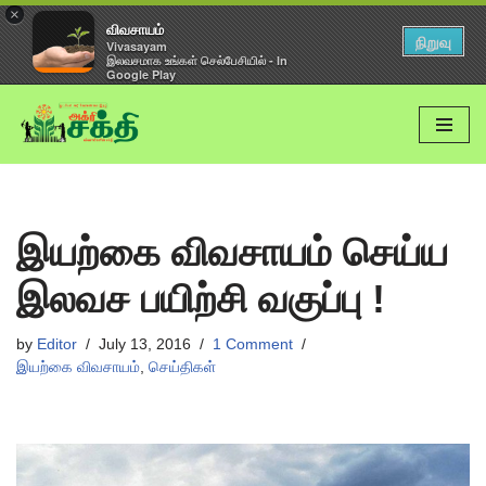
×
விவசாயம்
நிறுவு
Vivasayam
இலவசமாக உங்கள் செல்பேசியில் - In
Google Play
Skip
to
content
இயற்கை விவசாயம் செய்ய
இலவச பயிற்சி வகுப்பு !
by
Editor
July 13, 2016
1 Comment
இயற்கை விவசாயம்
,
செய்திகள்