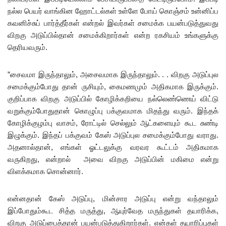
நல்ல பெயர் வாங்கின ஹோட்டல்கள் உள்ளே போய் கொஞ்சம் உன்னிப்ப
கவனிச்சுப் பார்த்தீர்கள் என்றல் இவர்கள் சமைக்க பயன்படுத்துவது
விறகு அடுப்பில்தான் சமைக்கிறார்கள் என்ற ரகசியம் உங்களுக்கு
தெரியவரும்.
”சைவமா இருந்தாலும், அசைவமாக இருந்தாலும். . . விறகு அடுப்புல
சமைக்கும்போது தான் ருசியும், கைமணமும் அதிகமாக இருக்கும்.
குறிப்பாக விறகு அடுப்பில் கோழிக்கறியை நல்லெண்ணெய் விட்டு
வறுக்கும்போதுதான் கொழுப்பு பக்குவமாக மிதந்து வரும். இந்தக்
கோழிக்குழம்பு வாசம், ரோட்டில் செல்லும் ஆட்களையும் கூட சுண்டி
இழுக்கும். இந்தப் பக்குவம் கேஸ் அடுப்புல சமைக்கும்போது வராது.
அதனால்தான், எங்கள் ஓட்டலுக்கு வரவர கூட்டம் அதிகமாக
வருகிறது, என்றால் அவை விறகு அடுப்பின் மகிமை என்று
விளக்கமாக சொன்னார்.
என்னதான் கேஸ் அடுப்பு, மின்சார அடுப்பு என்று வந்தாலும்
இப்போதும்கூட சித்த மருத்து, ஆயுர்வேத மருந்துகள் தயாரிக்க,
விறகு அடுப்பைத்தான் பயன்படுத்துகிறார்கள். என்கள் தயாரிப்புகள்