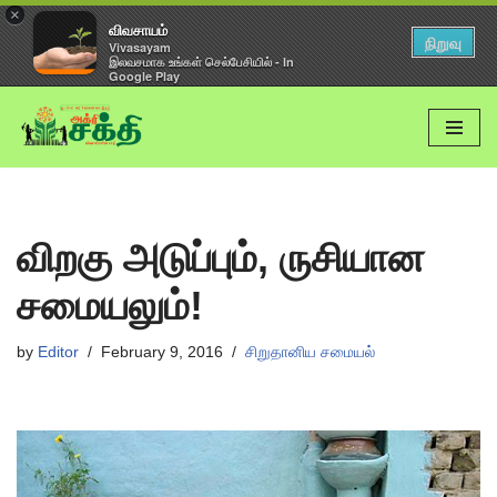
×
விவசாயம்
நிறுவு
Vivasayam
இலவசமாக உங்கள் செல்பேசியில் - In
Google Play
Skip
to
content
விறகு அடுப்பும், ருசியான
சமையலும்!
by
Editor
February 9, 2016
சிறுதானிய சமையல்