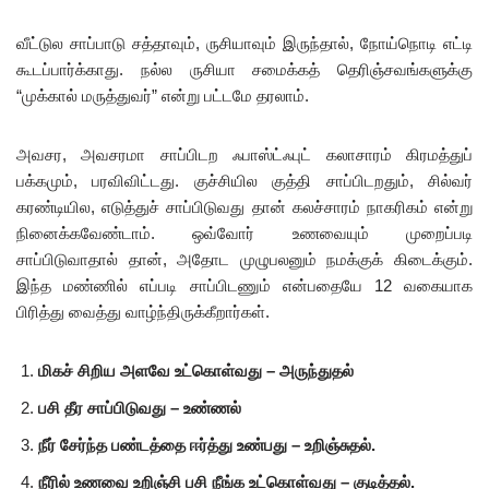
வீட்டுல சாப்பாடு சத்தாவும், ருசியாவும் இருந்தால், நோய்நொடி எட்டி
கூடப்பார்க்காது. நல்ல ருசியா சமைக்கத் தெரிஞ்சவங்களுக்கு
“முக்கால் மருத்துவர்” என்று பட்டமே தரலாம்.
அவசர, அவசரமா சாப்பிடற ஃபாஸ்ட்ஃபுட் கலாசாரம் கிரமத்துப்
பக்கமும், பரவிவிட்டது. குச்சியில குத்தி சாப்பிடறதும், சில்வர்
கரண்டியில, எடுத்துச் சாப்பிடுவது தான் கலச்சாரம் நாகரிகம் என்று
நினைக்கவேண்டாம். ஒவ்வோர் உணவையும் முறைப்படி
சாப்பிடுவாதால் தான், அதோட முழுபலனும் நமக்குக் கிடைக்கும்.
இந்த மண்ணில் எப்படி சாப்பிடணும் என்பதையே 12 வகையாக
பிரித்து வைத்து வாழ்ந்திருக்கீறார்கள்.
மிகச் சிறிய அளவே உட்கொள்வது – அருந்துதல்
பசி தீர சாப்பிடுவது – உண்ணல்
நீர் சேர்ந்த பண்டத்தை ஈர்த்து உண்பது – உறிஞ்சுதல்.
நீரில் உணவை உறிஞ்சி பசி நீங்க உட்கொள்வது – குடித்தல்.