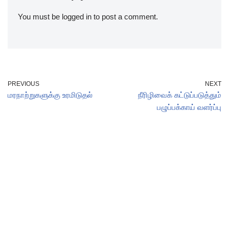
You must be
logged in
to post a comment.
PREVIOUS
NEXT
மரநாற்றுகளுக்கு உரமிடுதல்
நீரிழிவைக் கட்டுப்படுத்தும்
பழுப்பக்காய் வளர்ப்பு
Site Powered By
AgriSakthi
| Email : editor(at)agrisakthi.com
Neve
| Powered by
WordPress