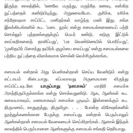
இருந்த காலத்தில், ’உணவே மருந்து, மருந்தே உணவு, என்கிற
நுட்பத்தைக் கண்டுபிடித்து, அறுசுவையோட ருசிச்சு, ரசிச்சு
சந்தோஷமா சாப்பிட்ட மனிதர்கள் வாழ்ந்த மண் இது. சங்க
இலக்கியங்களில் கூட ’மடை நூல்; என்று சமையல்கலையைப் பற்றி
சொல்லும் புத்தகங்களுக்குப் பெயர் உண்டு. கடுகு இட்டுக்
காய்கறிகளைத் தாளிப்பது’, ‘பசு வெண்ணெயில் பொரிப்பது’,
‘முளிதயிர் பிசைந்து தயிர்க் குழம்பை வைப்பது’ என்று சமையல்கலை
பற்றிய நுட்பத்தை விளக்கமாக சொல்லி வெச்சிருக்காங்க.
சமையல் என்றால் அது பெண்கள்தான் செய்ய வேண்டும் என்று
கட்டாயம் கிடையாது. எப்பவாவது அருமையான விருந்து
சாப்பிட்டவுடனே
யாருப்பாது ’நளபாகம்’
மாதிரி சமைச்சு
அசத்திருயிருக்காங்க என்று சொல்வதுண்டு. ஆக, ஆண்கள் கூட
சுவையாகவும், மணமாகவும் சமைக்க முடியும். இன்னைக்கும் கூட
திருமணம், காதுகுத்து, திருவிழா. . . . போன்ற விசேஷங்களில்
நூத்துக்கணக்கான பேருக்கு சமைப்பது என்றால் பெரும்பாலும்
ஆண்கள்தான் சமையல் வேலையைச் செய்கிறார்கள். ஆனால் இந்தக்
காலத்தில் பெரும்பாலான ஆண்களுக்கு சமையல் சங்கதி தெரியாது.