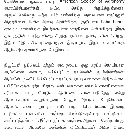
மேற்கொள்ள முடியும் என்று American Society of Agronomy
ஆராய்ச்சியாளர்கள் ஆய்வு செய்து நிருபித்துள்ளனர்.
அதுமட்டுமல்லாது அந்த பயிர் மண்ணிற்கு தேவையான நைட்ரஜன்
ஆற்றலினை அதிக அளவு அளிக்கிறது. குறிப்பாக Faba beans
தாவரம் மண்ணிற்கு இயற்கையான உரத்தினை அளிக்கிறது. இந்த
தாவரத்தின் உலர்ந்த விதை சிறந்த பருப்பாக நமக்கு கிடைக்கிறது.
இதில் அதிக அளவு நைட்ரஜன் இருப்பதால் இதன் வளர்ச்சிக்கு
அதிக அளவு உரம் தேவையே இல்லை.
நியூட்டன் லுப்வெயி மற்றும் அவருடைய குழு பருப்பு தொடர்பான
ஆய்வினை கனடா, அல்பெர்ட்டா நாடுகளில் நடத்தினார்கள்.
ஆய்வின் முடிவில் அல்பெர்ட்டா நாட்டில் பருப்பு வகைகள் அதிக அளவு
பயிரிடுவதற்கு ஏற்ற சிறந்த மண் வகைகள் மற்றும் காலநிலைகள்,
சரியான மழை பொழிவு ஆகியவை காணப்படுகிறது என்று
ஆயவாளர்கள் கூறுகின்றனர். மேலும் அவர்கள் மேற்கொண்ட
ஆய்வில் கனடா நாட்டில் பயிரிடப்படும் faba beans இரண்டு
வழிகளில் மண்ணின் தரத்தை மேம்படுத்துகிறது என்பதினை
கண்டறிந்துள்ளனர். இந்த பருப்பு தாவரத்தை அறுவடை செய்த பிறகு
தாவரத்தை அப்படியே மண்ணில் விட்டுவிட்டால் அதிக அளவு