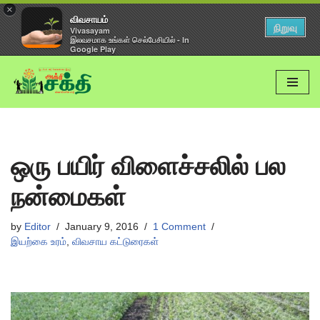
×
விவசாயம்
நிறுவு
Vivasayam
இலவசமாக உங்கள் செல்பேசியில் - In
Google Play
Skip
to
content
ஒரு பயிர் விளைச்சலில் பல
நன்மைகள்
by
Editor
January 9, 2016
1 Comment
இயற்கை உரம்
,
விவசாய கட்டுரைகள்