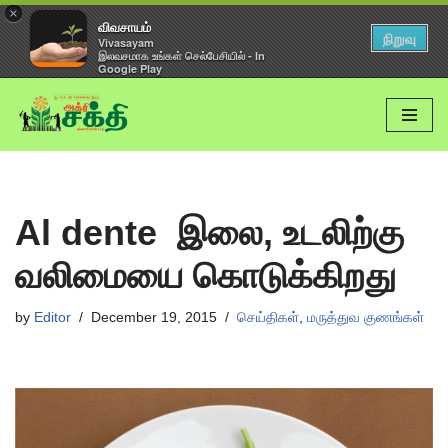
×
விவசாயம்
நிறுவு
Vivasayam
இலவசமாக உங்கள் செல்பேசியில் - In
Google Play
Skip
to
content
Al dente இலை, உடலிற்கு
வலிமையை கொடுக்கிறது
by
Editor
December 19, 2015
செய்திகள்
,
மருத்துவ குணங்கள்