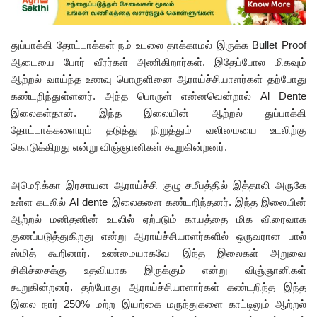
துப்பாக்கி தோட்டாக்கள் நம் உடலை தாக்காமல் இருக்க Bullet Proof
ஆடையை போர் வீரர்கள் அணிகிறார்கள். இதேப்போல மிகவும்
ஆற்றல் வாய்ந்த உணவு பொருளினை ஆராய்ச்சியாளர்கள் தற்போது
கண்டறிந்துள்ளனர். அந்த பொருள் என்னவென்றால் Al Dente
இலைகள்தான். இந்த இலையின் ஆற்றல் துப்பாக்கி
தோட்டாக்களையும் தடுத்து நிறுத்தும் வலிமையை உடலிற்கு
கொடுக்கிறது என்று விஞ்ஞானிகள் கூறுகின்றனர்.
அமெரிக்கா இரசாயன ஆராய்ச்சி குழு சமீபத்தில் இத்தாலி அருகே
உள்ள கடலில் Al dente இலைகளை கண்டறிந்தனர். இந்த இலையின்
ஆற்றல் மனிதனின் உடலில் ஏற்படும் காயத்தை மிக விரைவாக
குணப்படுத்துகிறது என்று ஆராய்ச்சியாளர்களில் ஒருவரான பால்
ஸ்மித் கூறினார். உண்மையாகவே இந்த இலைகள் அறுவை
சிகிச்சைக்கு உதவியாக இருக்கும் என்று விஞ்ஞானிகள்
கூறுகின்றனர். தற்போது ஆராய்ச்சியாளார்கள் கண்டறிந்த இந்த
இலை நார் 250% மற்ற இயற்கை மருந்துகளை காட்டிலும் ஆற்றல்