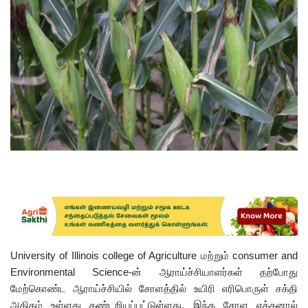
University of Illinois college of Agriculture மற்றும் consumer and
Environmental Science-ன் ஆராய்ச்சியாளர்கள் தற்போது
மேற்கொண்ட ஆராய்ச்சியில் சோளத்தில் உயிரி எரிபொருள் சக்தி
அதிகம் உள்ளது கண்டறியப்பட்டுள்ளது. இந்த சோள எத்தனால்