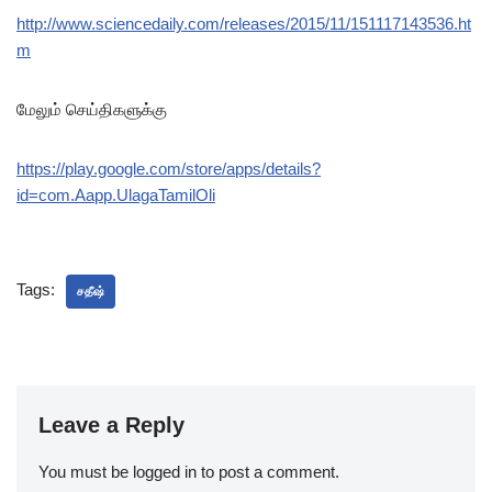
http://www.sciencedaily.com/releases/2015/11/151117143536.ht
m
மேலும் செய்திகளுக்கு
https://play.google.com/store/apps/details?
id=com.Aapp.UlagaTamilOli
Tags:
சதீஷ்
Leave a Reply
You must be
logged in
to post a comment.