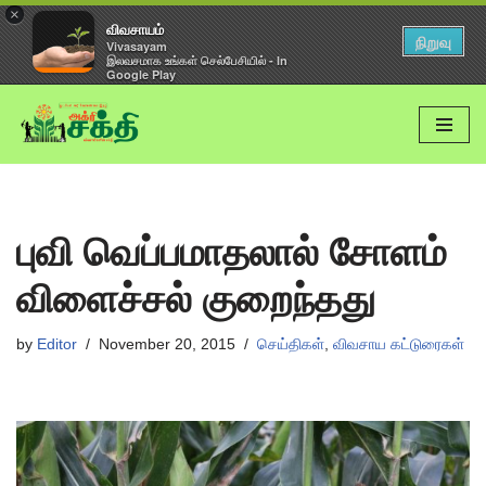
×
விவசாயம்
நிறுவு
Vivasayam
இலவசமாக உங்கள் செல்பேசியில் - In
Google Play
Skip
to
content
புவி வெப்பமாதலால் சோளம்
விளைச்சல் குறைந்தது
by
Editor
November 20, 2015
செய்திகள்
,
விவசாய கட்டுரைகள்