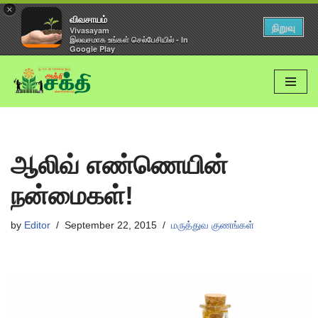
×
விவசாயம்
நிறுவு
Vivasayam
இலவசமாக உங்கள் செல்பேசியில் - In
Google Play
Skip
to
content
ஆலிவ் எண்ணெயின்
நன்மைகள்!
by
Editor
September 22, 2015
மருத்துவ குணங்கள்