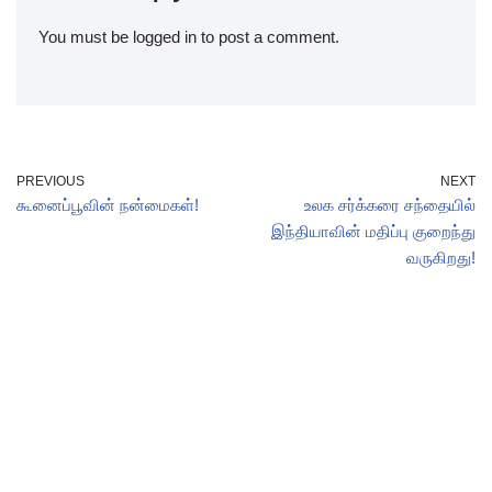
You must be
logged in
to post a comment.
PREVIOUS
NEXT
கூனைப்பூவின் நன்மைகள்!
உலக சர்க்கரை சந்தையில்
இந்தியாவின் மதிப்பு குறைந்து
வருகிறது!
Site Powered By
AgriSakthi
| Email : editor(at)agrisakthi.com