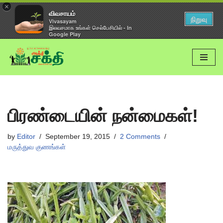
×
விவசாயம்
நிறுவு
Vivasayam
இலவசமாக உங்கள் செல்பேசியில் - In
Google Play
Skip
to
content
பிரண்டையின் நன்மைகள்!
by
Editor
September 19, 2015
2 Comments
மருத்துவ குணங்கள்