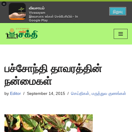
×
விவசாயம்
நிறுவு
Vivasayam
இலவசமாக உங்கள் செல்பேசியில் - In
Google Play
Skip
to
content
பச்சோந்தி தாவரத்தின்
நன்மைகள்
by
Editor
September 14, 2015
செய்திகள்
,
மருத்துவ குணங்கள்