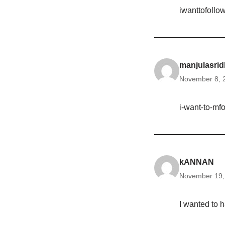
iwanttofollo
manjulasri
November 8, 
i-want-to-mfo
kANNAN
November 19,
I wanted to 