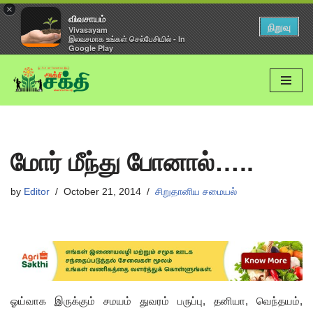
×
விவசாயம்
நிறுவு
Vivasayam
இலவசமாக உங்கள் செல்பேசியில் - In
Google Play
Skip
to
content
மோர் மீந்து போனால்…..
by
Editor
October 21, 2014
சிறுதானிய சமையல்
ஓய்வாக இருக்கும் சமயம் துவரம் பருப்பு, தனியா, வெந்தயம்,