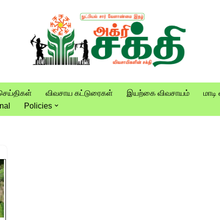
செய்திகள்
விவசாய கட்டுரைகள்
இயற்கை விவசாயம்
மாடி 
nal
Policies