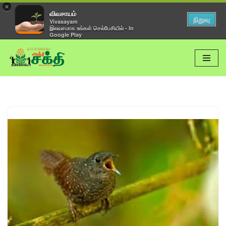
×
விவசாயம்
நிறுவு
Vivasayam
இலவசமாக உங்கள் செல்பேசியில் - In
Google Play
Skip
to
content