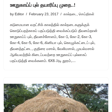
ஊறுகாய்ப் புல் தயாரிப்பு முறை..!
by
Editor
February 23, 2017
கால்நடை
,
செய்திகள்
கடுமையான வறட்சிக் காலத்தில் கால்நடைகளுக்குக்
கொடுப்பதற்காகப் பதப்படுத்தி வைக்கப்படும் தீவனம்தான்
ஊறுகாய்ப் புல், தீவனச்சோளம், கோ-1, கோ-2, கோ-3,
கோ-4, கோ-5, கோ-6, கினியா புல், கொழுக்கட்டைப் புல்,
தீவனத்தட்டை, குதிரை மசால், வேலிமசால், முயல்மசால்
ஆகியவற்றில் கிடைப்பவற்றை ஊறுகாய்ப் புல்லாகப்
பதப்படுத்தி வைக்கலாம். 6X6 அடி தூரம்,…