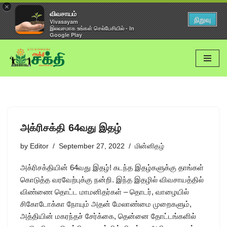
×
விவசாயம்
நிறுவு
Vivasayam
இலவசமாக உங்கள் செல்பேசியில் - In
Google Play
Skip
to
content
அக்ரிசக்தி 64வது இதழ்
by
Editor
September 27, 2022
மின்னிதழ்
அக்ரிசக்தியின் 64வது இதழ்! கடந்த இதழ்களுக்கு தாங்கள்
கொடுத்த வரவேற்புக்கு நன்றி. இந்த இதழில் விவசாயத்தில்
விண்ணை தொட்ட மாமனிதர்கள் – தொடர், வாழையில்
சிகோடோக்கா நோயும் அதன் மேலாண்மை முறைகளும்,
அத்தியின் மகரந்தச் சேர்க்கை, தென்னை தோட்டங்களில்