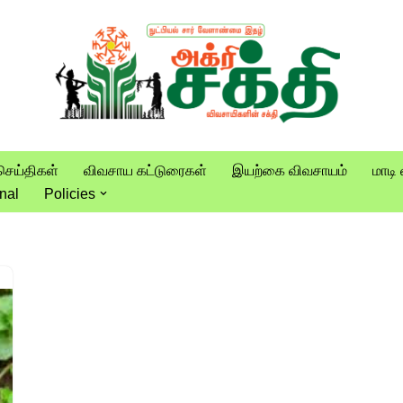
செய்திகள்
விவசாய கட்டுரைகள்
இயற்கை விவசாயம்
மாடி 
nal
Policies