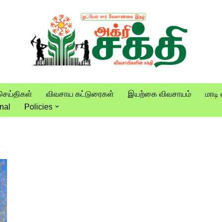
செய்திகள்
விவசாய கட்டுரைகள்
இயற்கை விவசாயம்
மாடி 
nal
Policies