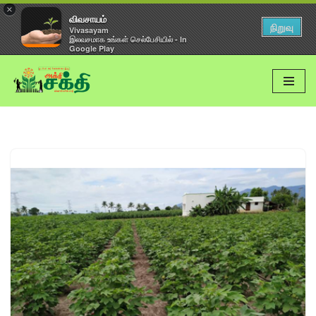
×
விவசாயம்
நிறுவு
Vivasayam
இலவசமாக உங்கள் செல்பேசியில் - In
Google Play
Skip
to
content