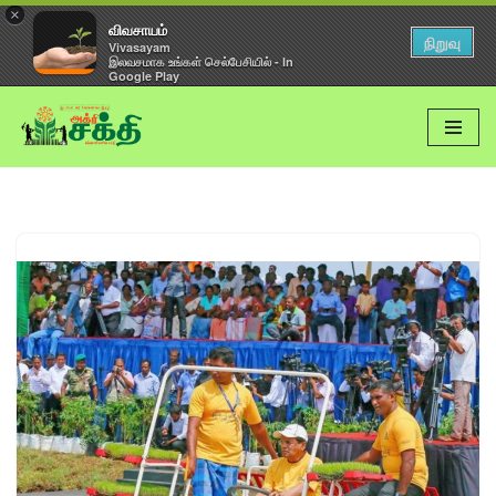
×
விவசாயம்
நிறுவு
Vivasayam
இலவசமாக உங்கள் செல்பேசியில் - In
Google Play
Skip
to
content