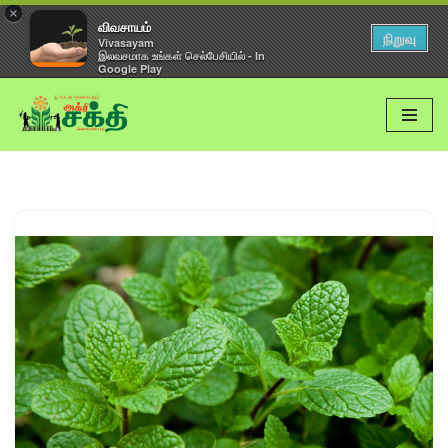
×
விவசாயம்
நிறுவு
Vivasayam
இலவசமாக உங்கள் செல்பேசியில் - In
Google Play
Skip
to
content