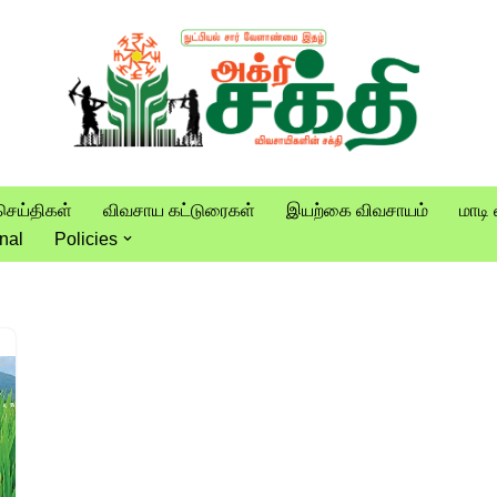
செய்திகள்
விவசாய கட்டுரைகள்
இயற்கை விவசாயம்
மாடி 
nal
Policies