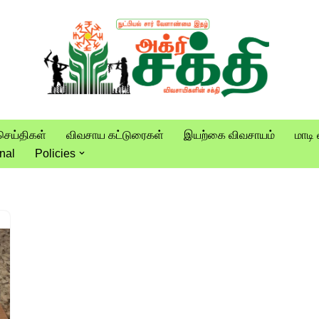
செய்திகள்
விவசாய கட்டுரைகள்
இயற்கை விவசாயம்
மாடி 
nal
Policies