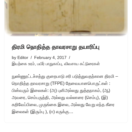
திரமி நொதித்த தாவரசாறு தயாரிப்பு
by
Editor
February 4, 2017
இயற்கை உரம்
,
பயிர் பாதுகாப்பு
,
விவசாய கட்டுரைகள்
நுண்ணூட்டச்சத்து குறைபாடு சரி படுத்துவதற்கான திரமி –
நொதித்த தாவரசாறு (TFPE) தேவையானபொருட்கள் :
பின்வரும் இலைகள்: (அ) புளிஅல்லது துத்தநாகம், (ஆ)
அவரை, செம்பருத்தி, அல்லது வல்லாரை (செம்பு), (இ)
கறிவேப்பிலை, முருங்கை இலை, அல்லது வேறு எந்த கீரை
இலைகள் (இரும்பு ), (ஈ) எருக்கு…