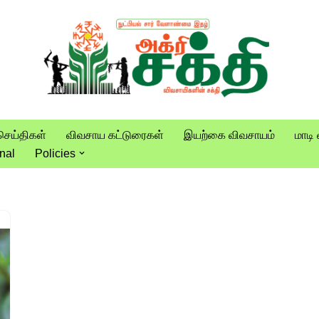
செய்திகள்
விவசாய கட்டுரைகள்
இயற்கை விவசாயம்
மாடி 
nal
Policies