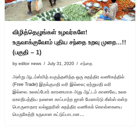
விழித்தெழுங்கள் உழவர்களே!
உருவாக்குவோம் புதிய சந்தை உறவு முறை…!!
(பகுதி – 1)
by
editor news
July 31, 2020
சந்தை
அன்று ஆடம்ஸ்மித் வகுத்தளித்த ஒரு சுதந்திர வணிகத்தில்
(Free Trade) இறக்குமதி வரி இல்லை; ஏற்றுமதி வரி
இல்லை. உலகப்போர் காரணமாக அது ஆட்டம் காணவே, உலக
ஏகாதிபத்திய நலனை காப்பாற்ற ஜான் மேனார்டு கீன்ஸ் என்ற
பொருளாதார வல்லுநரின் சுதந்திர வணிகக் கொள்கையை
மெருகேற்றி உருவான கட்டுப்பாடான…