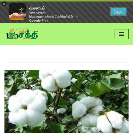
×
விவசாயம்
நிறுவு
Vivasayam
இலவசமாக உங்கள் செல்பேசியில் - In
Google Play
Skip
to
content