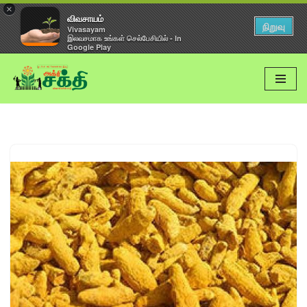
×
விவசாயம்
நிறுவு
Vivasayam
இலவசமாக உங்கள் செல்பேசியில் - In
Google Play
Skip
to
content