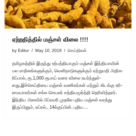
ஏற்றதித்தில் மஞ்சள் விலை !!!!
by
Editor
May 10, 2018
செய்திகள்
தமிழகத்தில் இருந்து உற்பத்தியாகும் மஞ்சள் இந்தியாவின்
பல மாநி­லங்­க­ளுக்­கும், வெளி­நா­டு­க­ளுக்­கும் ஏற்­று­மதி அதி­க­
ரிப்­பால், ரூ.1,000 ரூபாய் வரை விலை உயர்ந்­துள்­
ளது,இச்செய்தியை மஞ்­சள் வணி­கர்­கள் மற்­றும் கிடங்கு உரி­
மை­யா­ளர்­கள் சங்க செய­லர் சத்­தி­ய­மூர்த்தி தெரி­வித்­தார்.
இந்திய அளவில் பிப்­ர­வரி முதலே புதிய மஞ்­சள் வரத்து
இருப்­பி­னும், ஏப்ரல்., 14க்குப்­பின், புதிய…