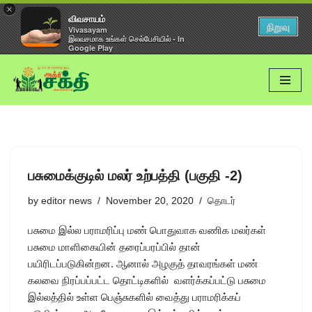
×
விவசாயம்
நிறுவு
Vivasayam
இலவசமாக உங்கள் செல்பேசியில் - In
Google Play
Skip
to
content
பசுமைக்குடில் மலர் உற்பத்தி (பகுதி -2)
by
editor news
November 20, 2020
தொடர்
பசுமை இல்ல பராமரிப்பு மண் பொதுவாக வணிக மலர்கள்
பசுமை மாளிகையின் தரைப்பரப்பில் தான்
பயிரிடப்படுகின்றன. ஆனால் அழகுத் தாவரங்கள் மண்
கலவை நிரப்பப்பட்ட தொட்டிகளில் வளர்க்கப்பட்டு பசுமை
இல்லத்தில் உள்ள பெஞ்சுகளில் வைத்து பராமரிக்கப்