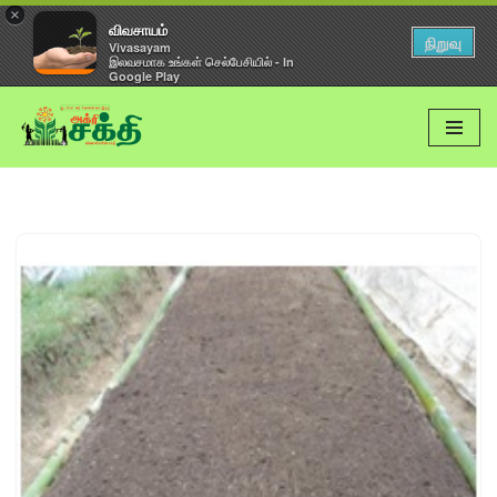
×
விவசாயம்
நிறுவு
Vivasayam
இலவசமாக உங்கள் செல்பேசியில் - In
Google Play
Skip
to
content