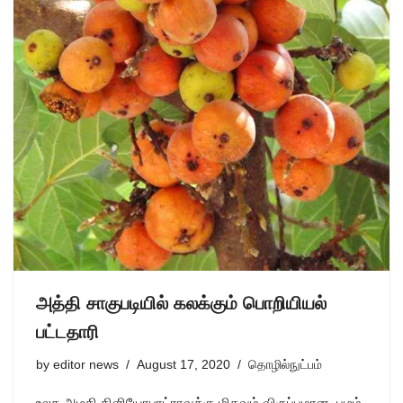
அத்தி சாகுபடியில் கலக்கும் பொறியியல்
பட்டதாரி
by
editor news
August 17, 2020
தொழில்நுட்பம்
உலக அழகி கிளியோபாட்ராவுக்கு மிகவும் விருப்பமான பழம்