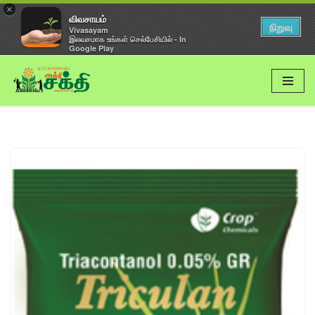
×
விவசாயம்
நிறுவு
Vivasayam
இலவசமாக உங்கள் செல்பேசியில் - In
Google Play
Skip
to
content