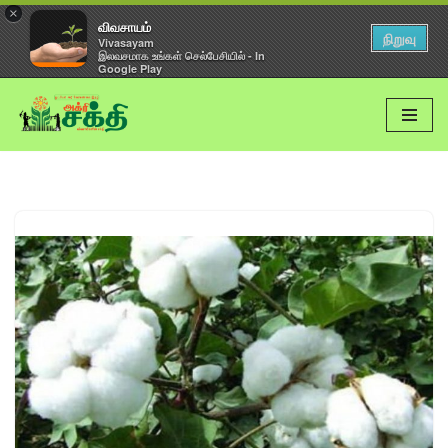
×
விவசாயம்
நிறுவு
Vivasayam
இலவசமாக உங்கள் செல்பேசியில் - In
Google Play
Skip
to
content