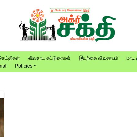
செய்திகள்
விவசாய கட்டுரைகள்
இயற்கை விவசாயம்
மாடி 
nal
Policies