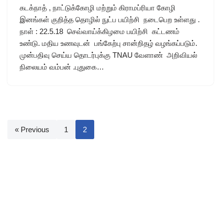
கடக்நாத் , நாட்டுக்கோழி மற்றும் கிராமப்ரியா கோழி
இனங்கள் குறித்த தொழில் நுட்ப பயிற்சி நடைபெற உள்ளது .
நாள் : 22.5.18 செவ்வாய்க்கிழமை பயிற்சி கட்டணம்
உண்டு. மதிய உணவுடன் பங்கேற்பு சான்றிதழ் வழங்கப்படும்.
முன்பதிவு செய்ய தொடர்புக்கு TNAU வேளாண் அறிவியல்
நிலையம் வம்பன் .புதுகை…
« Previous
1
2
Site Powered By
AgriSakthi
| Email : editor(at)agrisakthi.com