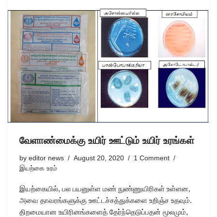
வேளாண்மைக்கு உயிர் ஊட்டும் உயிர் உரங்கள்
by
editor news
August 20, 2020
1 Comment
இயற்கை உரம்
இயற்கையில், பல பயனுள்ள மண் நுண்ணுயிரிகள் உள்ளன,
அவை தாவரங்களுக்கு ஊட்டச்சத்துக்களை உறிஞ்ச உதவும்.
திறமையான உயிரினங்களைத் தேர்ந்தெடுப்பதன் மூலமும்,