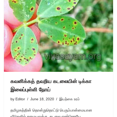
கவனிக்கத் தவறிய கடலையின் டிக்கா
இலைப்புள்ளி நோய்
by
Editor
June 18, 2020
இயற்கை உரம்
தமிழகத்தின் தொன்றுதொட்டு பெரும்பான்மையான
வீடுகளில் சமையலுக்கு கடலை எண்ணெயே